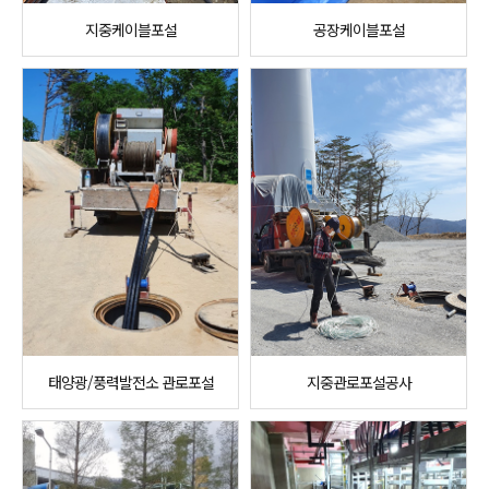
지중케이블포설
공장케이블포설
태양광/풍력발전소 관로포설
지중관로포설공사