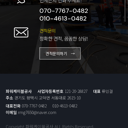
언제든지 전화 주세요!
070-7767-0482
010-4613-0482
견적문의
정확한 견적, 꼼꼼한 상담!
견적문의하기 →
파워케이블공사
사업자등록번호
121-20-28827
대표
류민걸
주소
경기도 평택시 고덕면 서동대로 2615-10
대표전화
070-7767-0482
010-4613-0482
이메일
rmg7650@naver.com
Copyright 파워케이블공사 ALL Rights Reserved.