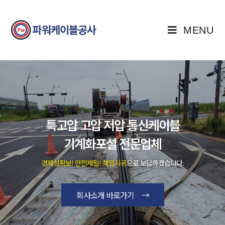
MENU
특고압 고압 저압 통신케이블
기계화포설 전문업체
경제성확보! 안전제일! 책임시공
으로 보답하겠습니다.
회사소개 바로가기 →