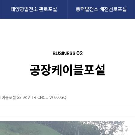
태양광발전소 관로포설
풍력발전소 배전선로포설
BUSINESS 02
공장케이블포설
블포설 22.9KV-TR CNCE-W 600SQ