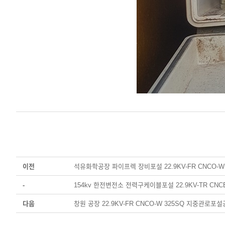
이전
석유화학공장 파이프렉 장비포설 22.9KV-FR CNCO-W 
-
154kv 한전변전소 전력구케이블포설 22.9KV-TR CNCE
다음
창원 공장 22.9KV-FR CNCO-W 325SQ 지중관로포