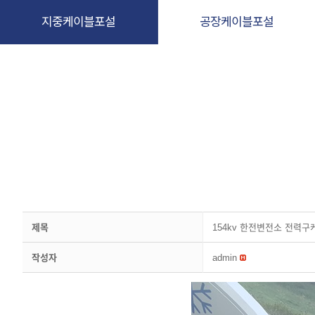
지중케이블포설
공장케이블포설
제목
154kv 한전변전소 전력구케이
작성자
admin