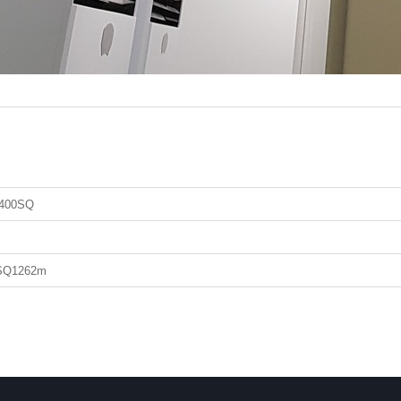
400SQ
SQ1262m