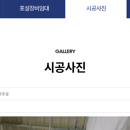
포설장비임대
시공사진
GALLERY
시공사진
화포설