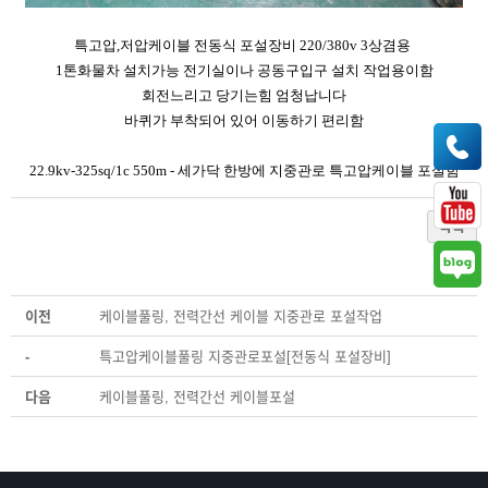
특고압,저압케이블 전동식 포설장비 220/380v 3상겸용
1톤화물차 설치가능 전기실이나 공동구입구 설치 작업용이함
회전느리고 당기는힘 엄청납니다
바퀴가 부착되어 있어 이동하기 편리함
22.9kv-325sq/1c 550m - 세가닥 한방에 지중관로 특고압케이블 포설함
목록
이전
케이블풀링, 전력간선 케이블 지중관로 포설작업
-
특고압케이블풀링 지중관로포설[전동식 포설장비]
다음
케이블풀링, 전력간선 케이블포설