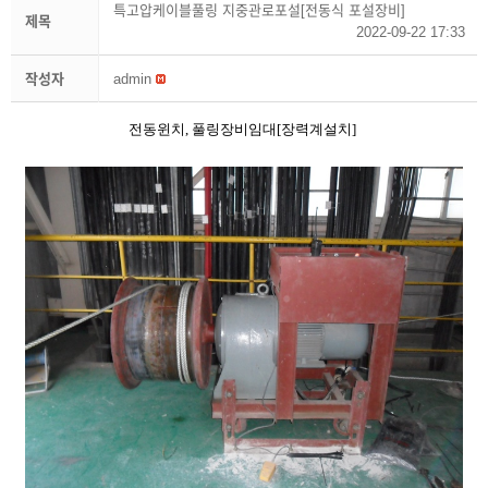
특고압케이블풀링 지중관로포설[전동식 포설장비]
제목
2022-09-22 17:33
작성자
admin
전동윈치, 풀링장비임대[장력계설치]