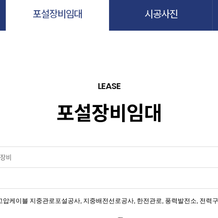
포설장비임대
시공사진
LEASE
포설장비임대
설장비
 540m 특고압케이블 지중관로포설공사, 지중배전선로공사, 한전관로, 풍력발전소, 전