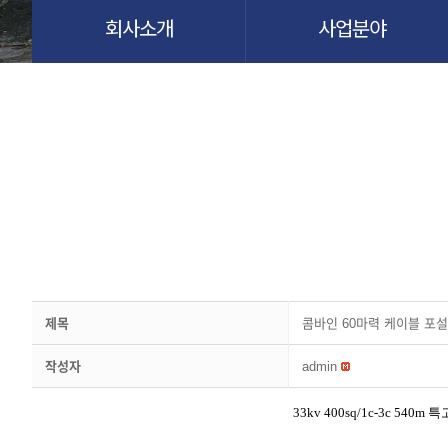
회사소개
사업분야
제목
콤바인 60마력 케이블 포
작성자
admin
33kv 400sq/1c-3c