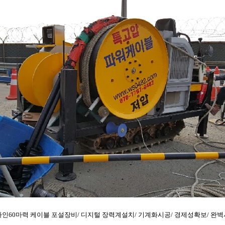
인60마력 케이블 포설장비/ 디지털 장력계설치/ 기계화시공/ 경제성확보/ 완