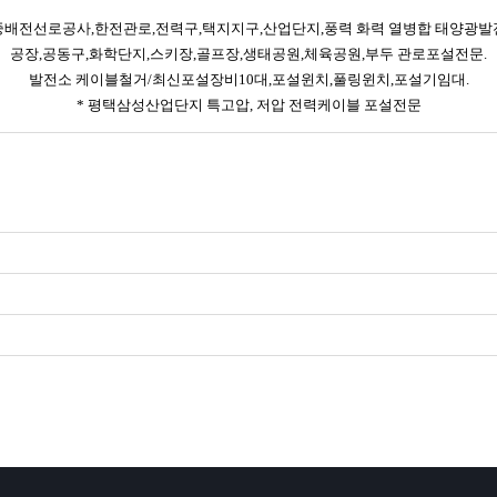
중배전선로공사,한전관로,전력구,택지지구,산업단지,풍력 화력 열병합 태양광발
공장,공동구,화학단지,스키장,골프장,생태공원,체육공원,부두 관로포설전문.
발전소 케이블철거/최신포설장비10대,포설윈치,풀링윈치,포설기임대.
* 평택삼성산업단지 특고압, 저압 전력케이블 포설전문