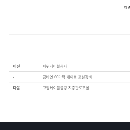
지
이전
파워케이블공사
-
콤바인 60마력 케이블 포설장비
다음
고압케이블풀링 지중관로포설