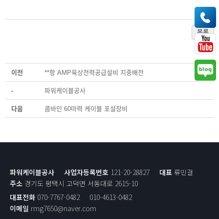
목록
이전
**항 AMP육상전력공급설비 지중배전
-
파워케이블공사
다음
콤바인 60마력 케이블 포설장비
파워케이블공사
사업자등록번호
121-20-28827
대표
류민걸
주소
경기도 평택시 고덕면 서동대로 2615-10
대표전화
070-7767-0482
010-4613-0482
이메일
rmg7650@naver.com